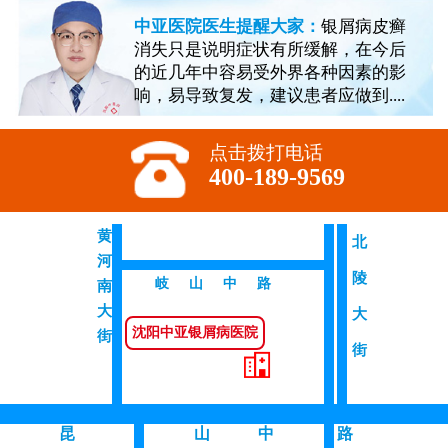
中亚医院医生提醒大家：
银屑病皮癣
消失只是说明症状有所缓解，在今后
的近几年中容易受外界各种因素的影
响，易导致复发，建议患者应做到....
点击拨打电话
400-189-9569
黄
北
河
陵
岐山中路
南
大
大
沈阳中亚银屑病医院
街
街
昆
山 中
路