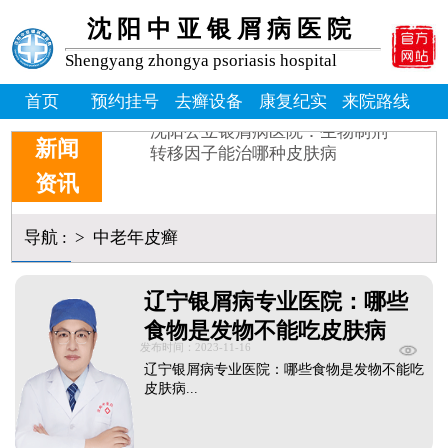
牛皮癣掉皮屑掉得多怎么办_
沈阳中亚银屑病医院
牛皮皮癣偏方-花椒和醋能治
沈阳银屑病炎症能吃什么消炎
Shengyang zhongya psoriasis hospital
皮癣图片初期症状图片
首页
预约挂号
去癣设备
康复纪实
来院路线
癣是为什么
沈阳公立银屑病医院：生物制剂
转移因子能治哪种皮肤病
新闻
资讯
导航
:
>
中老年皮癣
辽宁银屑病专业医院：哪些
食物是发物不能吃皮肤病
发布时间：2023-11-16
辽宁银屑病专业医院：哪些食物是发物不能吃
皮肤病...