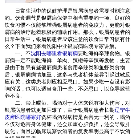
日常生活中的保健护理是银屑病患者需要时刻注意
的。饮食调节是银屑病保健中相当重要的一项。良好的
饮食习惯不仅能够增强银屑病患者的免疫力，更能对银
屑病的治疗起着积极的辅助作用。那么，银屑病患者的
日常生活中，银屑病患者应该注意的饮食日常习惯有什
么？下面我们来看沈阳中亚银屑病医院专家讲解。
一、不
沈阳去哪里看银屑病
要吃海鲜辛辣食物。银
屑病一定不能吃海鲜、羊肉、辣椒等辛辣等发物，主要
是由于如果有些银屑病患者食用辛辣类和鱼虾类食物
后，银屑病病情加重，这多与患者机体差异引起过敏反
应有关，这类患者则应相应忌口。如果少吃一点没有影
响的话，也可以适当食用一些，不必忌口，以免导致营
养不良。
二、禁止喝酒。喝酒对于人体来说有很大伤害，对
银屑病患者就更加困难了，由于银屑病患者长期
辽宁牛
皮癣医院哪家好
贪杯喝酒对病情是百害无一利的，喝酒
不仅对危害身体健康，还会加重心脏负担，还会导致肝
硬化，而且据临床观察饮酒者的复发率明显高于不饮酒