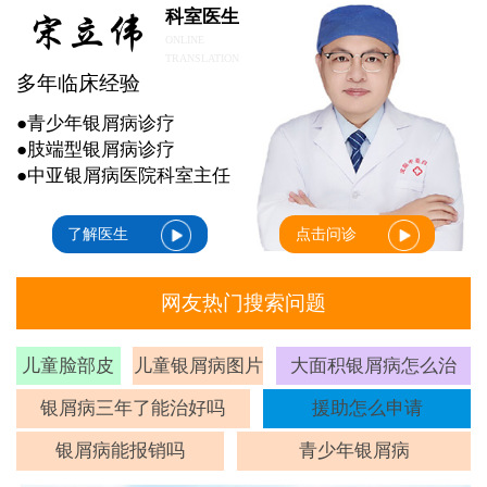
科室医生
ONLINE
TRANSLATION
多年临床经验
●青少年银屑病诊疗
●肢端型银屑病诊疗
●中亚银屑病医院科室主任
了解医生
点击问诊
网友热门搜索问题
儿童脸部皮
儿童银屑病图片
大面积银屑病怎么治
癣
银屑病三年了能治好吗
援助怎么申请
银屑病能报销吗
青少年银屑病