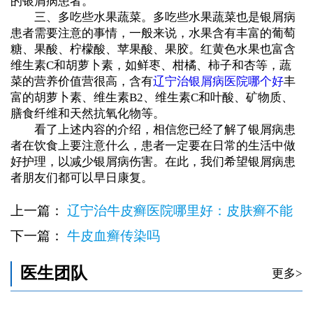
的银屑病患者。
三、多吃些水果蔬菜。多吃些水果蔬菜也是银屑病
患者需要注意的事情，一般来说，水果含有丰富的葡萄
糖、果酸、柠檬酸、苹果酸、果胶。红黄色水果也富含
维生素C和胡萝卜素，如鲜枣、柑橘、柿子和杏等，蔬
菜的营养价值营很高，含有
辽宁治银屑病医院哪个好
丰
富的胡萝卜素、维生素B2、维生素C和叶酸、矿物质、
膳食纤维和天然抗氧化物等。
看了上述内容的介绍，相信您已经了解了银屑病患
者在饮食上要注意什么，患者一定要在日常的生活中做
好护理，以减少银屑病伤害。在此，我们希望银屑病患
者朋友们都可以早日康复。
上一篇：
辽宁治牛皮癣医院哪里好：皮肤癣不能
吃的食物
下一篇：
牛皮血癣传染吗
医生团队
更多>