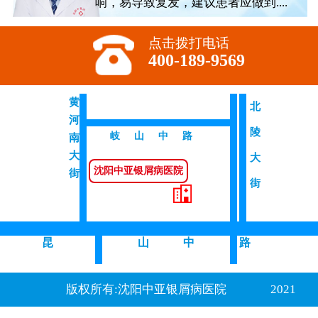
响，易导致复发，建议患者应做到....
点击拨打电话
400-189-9569
黄
北
河
陵
岐山中路
南
大
大
沈阳中亚银屑病医院
街
街
昆
山 中
路
版权所有:沈阳中亚银屑病医院
2021