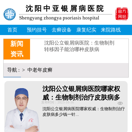
牛皮癣患者能吃桃子吗_牛皮
沈阳中亚银屑病医院
牛皮癣掉皮屑掉得多怎么办_
牛皮皮癣偏方-花椒和醋能治
Shengyang zhongya psoriasis hospital
沈阳银屑病炎症能吃什么消炎
皮癣图片初期症状图片
首页
预约挂号
去癣设备
康复纪实
来院路线
癣是为什么
沈阳公立银屑病医院：生物制剂
新闻
转移因子能治哪种皮肤病
资讯
导航
:
>
中老年皮癣
沈阳公立银屑病医院哪家权
威：生物制剂治疗皮肤病多
发布时间：2023-10-16
少钱一针
沈阳公立银屑病医院哪家权威：生物制剂治疗
皮肤病多少钱一针...