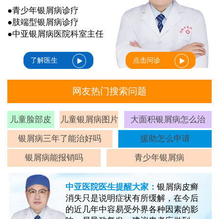
●青少年银屑病诊疗
●肢端型银屑病诊疗
●中亚银屑病医院科室主任
了解医生
点击问诊
网友热门搜索问题
儿童脸部皮
儿童银屑病图片
大面积银屑病怎么治
癣
银屑病三年了能治好吗
援助怎么申请
银屑病能报销吗
青少年银屑病
中亚医院医生提醒大家：
银屑病皮癣
消失只是说明症状有所缓解，在今后
的近几年中容易受外界各种因素的影