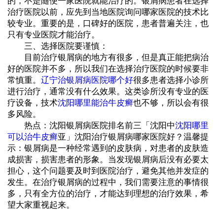
的，不是随便一家医院就能治疗的。银屑病患者在选择
治疗医院以前，应先到当地医院询问哪家医院的技术比
较专业。重要的是，口碑好的医院，患者普遍关注，也
只有专业医院才能治疗。
三、选择医院要谨慎：
目前治疗银屑病的地方有很多，但是真正能把病治
好的医院并不多，所以我们在选择治疗医院的时候要非
常慎重。
辽宁治银屑病医院哪个好
很多患者选择小诊所
进行治疗，通常没有什么效果。这类诊所没有专业的医
疗设备，技术
沈阳哪里能治牛皮癣
也不够，所以会有很
多风险。
热点：沈阳银屑病医院排名前三「沈阳中
沈阳哪里
可以治牛皮癣
亚」沈阳治疗银屑病哪家医院好？温馨提
示：银屑病是一种经常遇到的皮肤病，对患者的皮肤造
成损害，损害患者的形象。当发现银屑病后没有必要太
担心，这个问题要及时到医院治疗，避免其他并发症的
发生。在治疗银屑病的过程中，我们需要注意的事情很
多，只有全方位的治疗，才能达到理想的治疗效果，希
望大家重视起来。