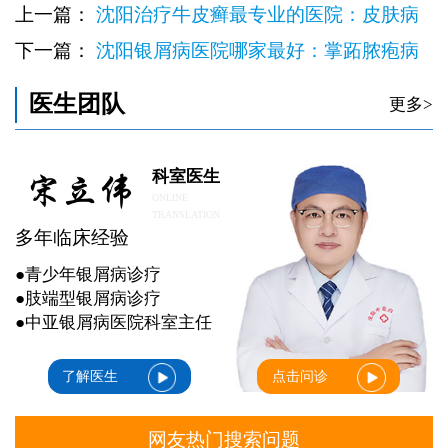
上一篇：
沈阳治疗牛皮癣最专业的医院：皮肤病
图片
下一篇：
沈阳银屑病医院哪家最好：掌跖脓疱病
并发症
医生团队
更多>
科室医生
ONLINE
TRANSLATION
多年临床经验
●青少年银屑病诊疗
●肢端型银屑病诊疗
●中亚银屑病医院科室主任
了解医生
点击问诊
网友热门搜索问题