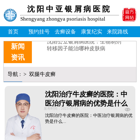
牛皮癣掉皮屑掉得多怎么办_
沈阳中亚银屑病医院
牛皮皮癣偏方-花椒和醋能治
沈阳银屑病炎症能吃什么消炎
Shengyang zhongya psoriasis hospital
皮癣图片初期症状图片
首页
预约挂号
去癣设备
康复纪实
来院路线
癣是为什么
沈阳公立银屑病医院：生物制剂
新闻
转移因子能治哪种皮肤病
资讯
导航
:
>
双腿牛皮癣
沈阳治疗牛皮癣的医院：中
医治疗银屑病的优势是什么
发布时间：2023-07-01
沈阳治疗牛皮癣的医院：中医治疗银屑病的优
势是什么...