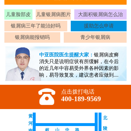
儿童脸部皮
儿童银屑病图片
大面积银屑病怎么治
癣
银屑病三年了能治好吗
援助怎么申请
银屑病能报销吗
青少年银屑病
中亚医院医生提醒大家：
银屑病皮癣
消失只是说明症状有所缓解，在今后
的近几年中容易受外界各种因素的影
响，易导致复发，建议患者应做到....
点击拨打电话
400-189-9569
黄
北
河
陵
岐山中路
南