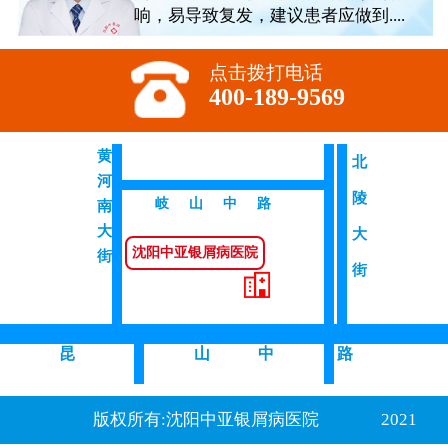
响，易导致复发，建议患者应做到....
点击拨打电话
400-189-9569
黄
北
河
陵
岐山中路
南
大
大
沈阳中亚银屑病医院
街
街
昆
山 中
路
版权所有:沈阳中亚银屑病医院
2021