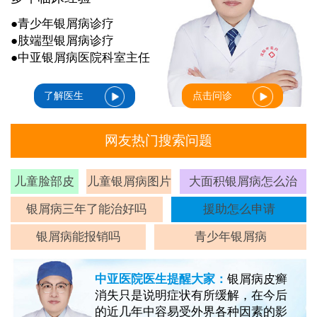
●青少年银屑病诊疗
●肢端型银屑病诊疗
●中亚银屑病医院科室主任
了解医生
点击问诊
网友热门搜索问题
儿童脸部皮
儿童银屑病图片
大面积银屑病怎么治
癣
银屑病三年了能治好吗
援助怎么申请
银屑病能报销吗
青少年银屑病
中亚医院医生提醒大家：
银屑病皮癣
消失只是说明症状有所缓解，在今后
的近几年中容易受外界各种因素的影