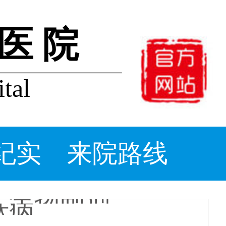
医院
tal
牛皮癣
打生物制
_牛皮
么办_
醋能治
什么消炎
纪实
来院路线
片
：生物制剂
肤病