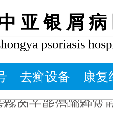
中亚银屑病
ongya psoriasis hospi
牛皮皮癣会自己好吗_
什么程度的银屑病要
牛皮癣患者能吃桃子吗
牛皮癣掉皮屑掉得多怎
牛皮皮癣偏方-花椒和
沈阳银屑病炎症能吃
号
去癣设备
康复
皮癣图片初期症状图
癣是为什么
沈阳公立银屑病医院
转移因子能治哪种皮