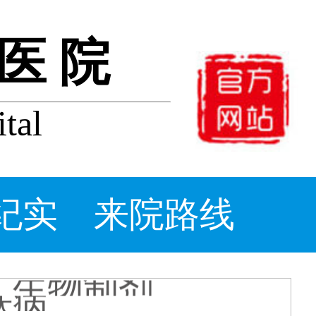
医院
tal
牛皮癣
打生物制
_牛皮
么办_
醋能治
纪实
来院路线
什么消炎
片
：生物制剂
肤病