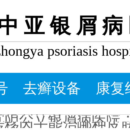
中亚银屑病
ongya psoriasis hospi
牛皮皮癣会自己好吗_
什么程度的银屑病要
牛皮癣患者能吃桃子吗
牛皮癣掉皮屑掉得多怎
牛皮皮癣偏方-花椒和
号
去癣设备
康复
沈阳银屑病炎症能吃
皮癣图片初期症状图
癣是为什么
沈阳公立银屑病医院
转移因子能治哪种皮