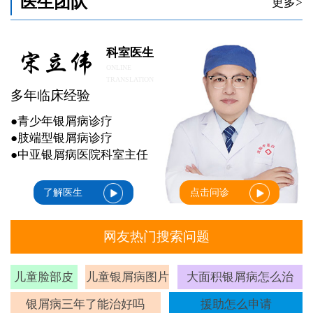
医生团队
更多>
科室医生
ONLINE
TRANSLATION
多年临床经验
●青少年银屑病诊疗
●肢端型银屑病诊疗
●中亚银屑病医院科室主任
了解医生
点击问诊
网友热门搜索问题
儿童脸部皮
儿童银屑病图片
大面积银屑病怎么治
癣
银屑病三年了能治好吗
援助怎么申请