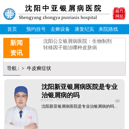
牛皮癣患者能吃桃子吗_牛皮
沈阳中亚银屑病医院
牛皮癣掉皮屑掉得多怎么办_
牛皮皮癣偏方-花椒和醋能治
Shengyang zhongya psoriasis hospital
沈阳银屑病炎症能吃什么消炎
皮癣图片初期症状图片
首页
预约挂号
去癣设备
康复纪实
来院路线
癣是为什么
沈阳公立银屑病医院：生物制剂
新闻
转移因子能治哪种皮肤病
资讯
导航
:
>
牛皮癣症状
沈阳新亚银屑病医院是专业
治银屑病的吗
发布时间：2022-05-06
沈阳新亚银屑病医院是专业治银屑病的吗...