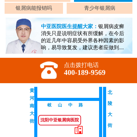
银屑病能报销吗
青少年银屑病
中亚医院医生提醒大家：
银屑病皮癣
消失只是说明症状有所缓解，在今后
的近几年中容易受外界各种因素的影
响，易导致复发，建议患者应做到....
点击拨打电话
400-189-9569
黄
北
河
陵
岐山中路
南
大
大
沈阳中亚银屑病医院
街
街