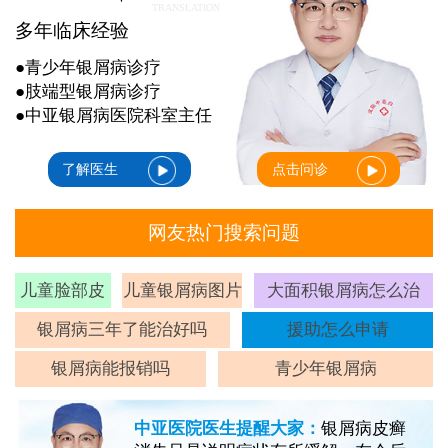
TRANSLATION
多年临床经验
●青少年银屑病诊疗
●肢端型银屑病诊疗
●中亚银屑病医院科室主任
了解医生
点击问诊
网友热门搜索问题
儿童脸部皮
儿童银屑病图片
大面积银屑病怎么治
癣
银屑病三年了能治好吗
援助怎么申请
银屑病能报销吗
青少年银屑病
中亚医院医生提醒大家：
银屑病皮癣