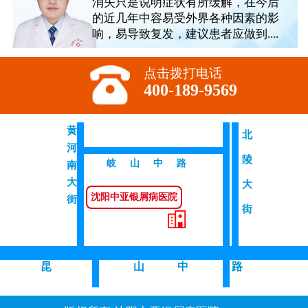
消失只是说明症状有所缓解，在今后
的近几年中容易受外界各种因素的影
响，易导致复发，建议患者应做到....
点击拨打电话
400-189-9569
黄
北
河
陵
岐山中路
南
大
大
沈阳中亚银屑病医院
街
街
昆
山 中
路