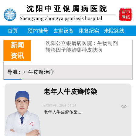
牛皮癣患者能吃桃子吗_牛皮
牛皮癣掉皮屑掉得多怎么办_
沈阳中亚银屑病医院
牛皮皮癣偏方-花椒和醋能治
Shengyang zhongya psoriasis hospital
沈阳银屑病炎症能吃什么消炎
皮癣图片初期症状图片
首页
预约挂号
去癣设备
康复纪实
来院路线
癣是为什么
沈阳公立银屑病医院：生物制剂
新闻
转移因子能治哪种皮肤病
资讯
导航
:
>
牛皮癣治疗
老年人牛皮癣传染
发布时间：2021-04-24
老年人牛皮癣传染...