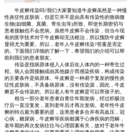
牛皮癣传染吗?我们大家要知道牛皮癣虽然是一种慢
性炎症性皮肤病，但是它并不是由具有传染性的致病微
生物(如细菌、真菌、寄生虫等)所致。即使长期密切与
患者接触也不会患病。虽然牛皮癣不会传染，但当今现
有的医学技术对于牛皮癣却无法根治，所以预防牛皮癣
显得尤为重要。所以，老年人牛皮癣传染?答案是否定
的。下面我们详细的了解一下，希望我们的介绍可以帮
助到我们的患者朋友。
传染是指病原体侵入人体后在人体内的一种寄生过
程。病人会因接触或由其他媒介而感染疾病，构成传染
的主要条件是病原体。牛皮癣是一种易于复发的慢性炎
症性皮肤病，不具备病原体，没有传染源，因此，牛皮
癣是不会传染的。所以老人有牛皮癣是可以带孩子的。
相当一部分老年患者自青壮年期发病，经过积极治
疗后一直没复发，直到老年后才再次发病。老年性牛皮
癣的特点最为重要的是，这类患者多合并有高血压，冠
心病，糖尿病，牛皮癣等疾病都属于心身疾病的范畴，
老年期的再次发病往往与心理因素有关，故对于老年牛