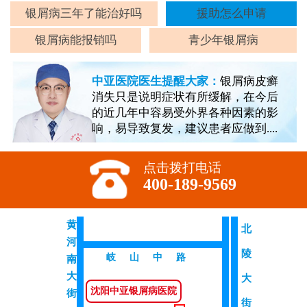
癣
银屑病三年了能治好吗
援助怎么申请
银屑病能报销吗
青少年银屑病
中亚医院医生提醒大家：
银屑病皮癣
消失只是说明症状有所缓解，在今后
的近几年中容易受外界各种因素的影
响，易导致复发，建议患者应做到....
点击拨打电话
400-189-9569
黄
北
河
陵
岐山中路
南
大
大
沈阳中亚银屑病医院
街
街