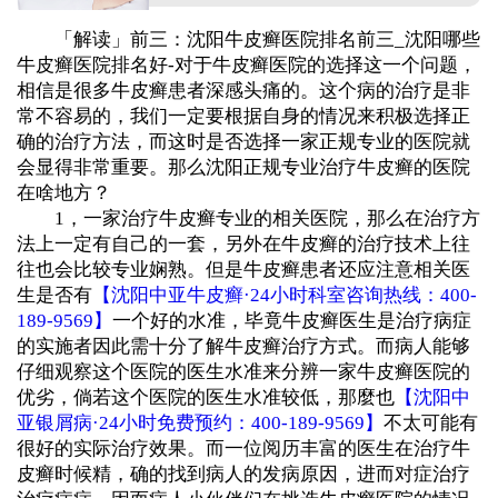
「解读」前三：沈阳牛皮癣医院排名前三_沈阳哪些
牛皮癣医院排名好-对于牛皮癣医院的选择这一个问题，
相信是很多牛皮癣患者深感头痛的。这个病的治疗是非
常不容易的，我们一定要根据自身的情况来积极选择正
确的治疗方法，而这时是否选择一家正规专业的医院就
会显得非常重要。那么沈阳正规专业治疗牛皮癣的医院
在啥地方？
1，一家治疗牛皮癣专业的相关医院，那么在治疗方
法上一定有自己的一套，另外在牛皮癣的治疗技术上往
往也会比较专业娴熟。但是牛皮癣患者还应注意相关医
生是否有
【沈阳中亚牛皮癣·24小时科室咨询热线：400-
189-9569】
一个好的水准，毕竟牛皮癣医生是治疗病症
的实施者因此需十分了解牛皮癣治疗方式。而病人能够
仔细观察这个医院的医生水准来分辨一家牛皮癣医院的
优劣，倘若这个医院的医生水准较低，那麼也
【沈阳中
亚银屑病·24小时免费预约：400-189-9569】
不太可能有
很好的实际治疗效果。而一位阅历丰富的医生在治疗牛
皮癣时候精，确的找到病人的发病原因，进而对症治疗