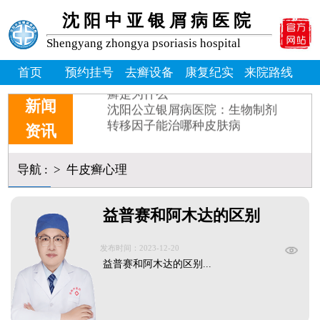
牛皮癣患者能吃桃子吗_牛皮
沈阳中亚银屑病医院
牛皮癣掉皮屑掉得多怎么办_
牛皮皮癣偏方-花椒和醋能治
Shengyang zhongya psoriasis hospital
沈阳银屑病炎症能吃什么消炎
首页
预约挂号
去癣设备
康复纪实
来院路线
皮癣图片初期症状图片
癣是为什么
沈阳公立银屑病医院：生物制剂
新闻
转移因子能治哪种皮肤病
资讯
导航
:
>
牛皮癣心理
益普赛和阿木达的区别
发布时间：2023-12-20
益普赛和阿木达的区别...