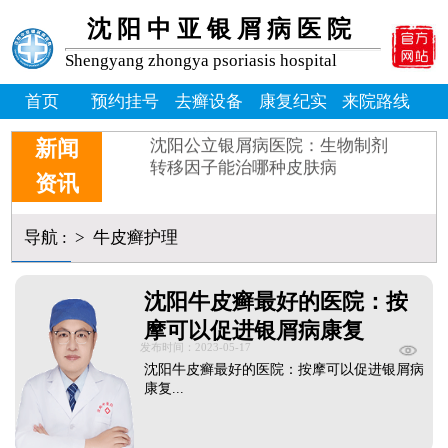
牛皮癣患者能吃桃子吗_牛皮
沈阳中亚银屑病医院
牛皮癣掉皮屑掉得多怎么办_
牛皮皮癣偏方-花椒和醋能治
Shengyang zhongya psoriasis hospital
沈阳银屑病炎症能吃什么消炎
皮癣图片初期症状图片
首页
预约挂号
去癣设备
康复纪实
来院路线
癣是为什么
沈阳公立银屑病医院：生物制剂
新闻
转移因子能治哪种皮肤病
资讯
导航
:
>
牛皮癣护理
沈阳牛皮癣最好的医院：按
摩可以促进银屑病康复
发布时间：2023-05-17
沈阳牛皮癣最好的医院：按摩可以促进银屑病
康复...