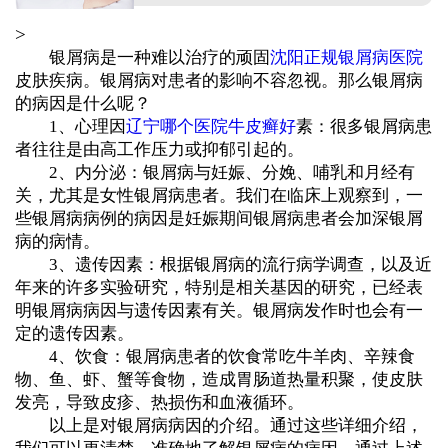
>
银屑病是一种难以治疗的顽固
沈阳正规银屑病医院
皮肤疾病。银屑病对患者的影响不容忽视。那么银屑病
的病因是什么呢？
1、心理因
辽宁哪个医院牛皮癣好
素：很多银屑病患
者往往是由高工作压力或抑郁引起的。
2、内分泌：银屑病与妊娠、分娩、哺乳和月经有
关，尤其是女性银屑病患者。我们在临床上观察到，一
些银屑病病例的病因是妊娠期间银屑病患者会加深银屑
病的病情。
3、遗传因素：根据银屑病的流行病学调查，以及近
年来的许多实验研究，特别是相关基因的研究，已经表
明银屑病病因与遗传因素有关。银屑病发作时也会有一
定的遗传因素。
4、饮食：银屑病患者的饮食常吃牛羊肉、辛辣食
物、鱼、虾、蟹等食物，造成胃肠道热量积聚，使皮肤
发亮，导致皮疹、热损伤和血液循环。
以上是对银屑病病因的介绍。通过这些详细介绍，