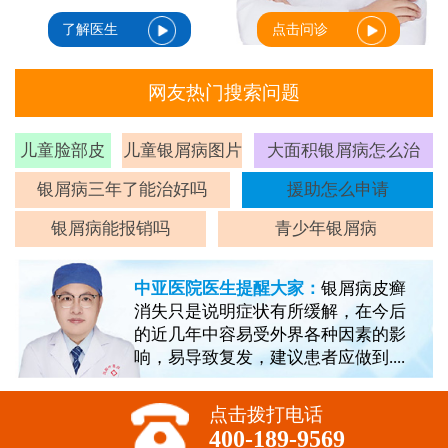
了解医生
点击问诊
网友热门搜索问题
儿童脸部皮
儿童银屑病图片
大面积银屑病怎么治
癣
银屑病三年了能治好吗
援助怎么申请
银屑病能报销吗
青少年银屑病
中亚医院医生提醒大家：
银屑病皮癣
消失只是说明症状有所缓解，在今后
的近几年中容易受外界各种因素的影
响，易导致复发，建议患者应做到....
点击拨打电话
400-189-9569