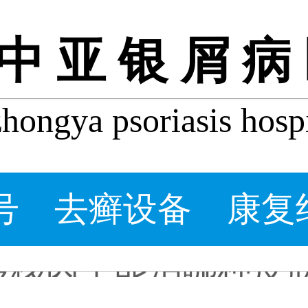
中亚银屑病
ongya psoriasis hospi
号
去癣设备
康复
牛皮皮癣会自己好吗_