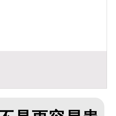
打生物制
_牛皮
么办_
醋能治
什么消炎
片
：生物制剂
肤病