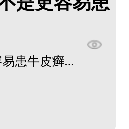
不是更容易患
患牛皮癣...