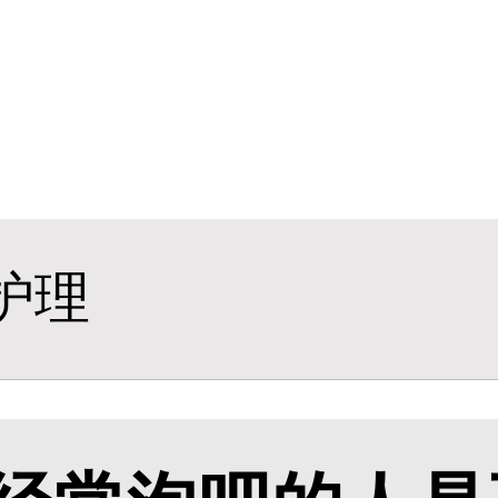
什么程度的银屑病要
牛皮癣患者能吃桃子吗
牛皮癣掉皮屑掉得多怎
牛皮皮癣偏方-花椒和
沈阳银屑病炎症能吃
皮癣图片初期症状图
癣是为什么
沈阳公立银屑病医院
转移因子能治哪种皮
护理