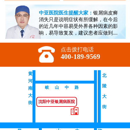
中亚医院医生提醒大家：
银屑病皮癣
消失只是说明症状有所缓解，在今后
的近几年中容易受外界各种因素的影
响，易导致复发，建议患者应做到....
点击拨打电话
400-189-9569
黄
北
河
陵
岐山中路
南
大
大
沈阳中亚银屑病医院
街
街