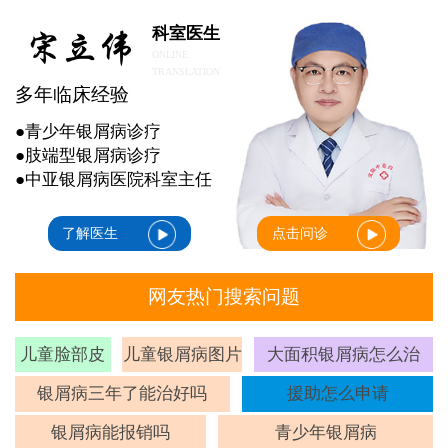
科室医生
ONLINE
TRANSLATION
多年临床经验
●青少年银屑病诊疗
●肢端型银屑病诊疗
●中亚银屑病医院科室主任
了解医生
点击问诊
网友热门搜索问题
儿童脸部皮
儿童银屑病图片
大面积银屑病怎么治
癣
银屑病三年了能治好吗
援助怎么申请
银屑病能报销吗
青少年银屑病