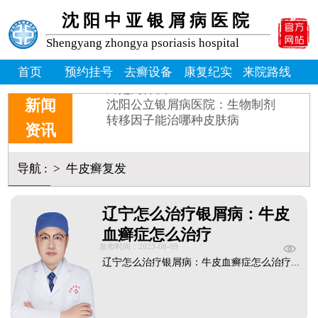
牛皮癣患者能吃桃子吗_牛皮
沈阳中亚银屑病医院
牛皮癣掉皮屑掉得多怎么办_
牛皮皮癣偏方-花椒和醋能治
Shengyang zhongya psoriasis hospital
沈阳银屑病炎症能吃什么消炎
皮癣图片初期症状图片
首页
预约挂号
去癣设备
康复纪实
来院路线
癣是为什么
沈阳公立银屑病医院：生物制剂
新闻
转移因子能治哪种皮肤病
资讯
导航
:
>
牛皮癣复发
辽宁怎么治疗银屑病：牛皮
血癣症怎么治疗
发布时间：2023-08-09
辽宁怎么治疗银屑病：牛皮血癣症怎么治疗...