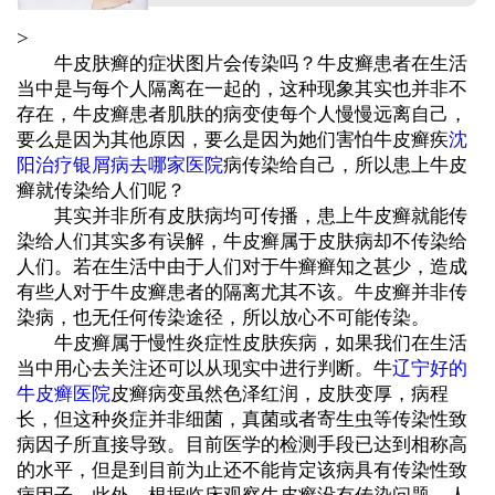
>
牛皮肤癣的症状图片会传染吗？牛皮癣患者在生活
当中是与每个人隔离在一起的，这种现象其实也并非不
存在，牛皮癣患者肌肤的病变使每个人慢慢远离自己，
要么是因为其他原因，要么是因为她们害怕牛皮癣疾
沈
阳治疗银屑病去哪家医院
病传染给自己，所以患上牛皮
癣就传染给人们呢？
其实并非所有皮肤病均可传播，患上牛皮癣就能传
染给人们其实多有误解，牛皮癣属于皮肤病却不传染给
人们。若在生活中由于人们对于牛癣癣知之甚少，造成
有些人对于牛皮癣患者的隔离尤其不该。牛皮癣并非传
染病，也无任何传染途径，所以放心不可能传染。
牛皮癣属于慢性炎症性皮肤疾病，如果我们在生活
当中用心去关注还可以从现实中进行判断。牛
辽宁好的
牛皮癣医院
皮癣病变虽然色泽红润，皮肤变厚，病程
长，但这种炎症并非细菌，真菌或者寄生虫等传染性致
病因子所直接导致。目前医学的检测手段已达到相称高
的水平，但是到目前为止还不能肯定该病具有传染性致