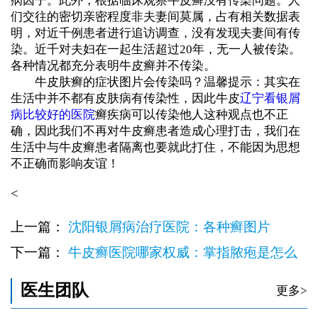
病因子。此外，根据临床观察牛皮癣没有传染问题。人
们交往的密切亲密程度非夫妻间莫属，占有相关数据表
明，对近千例患者进行追访调查，没有发现夫妻间有传
染。近千对夫妇在一起生活超过20年，无一人被传染。
各种情况都充分表明牛皮癣并不传染。
牛皮肤癣的症状图片会传染吗？温馨提示：其实在
生活中并不都有皮肤病有传染性，因此牛皮
辽宁看银屑
病比较好的医院
癣疾病可以传染他人这种观点也不正
确，因此我们不再对牛皮癣患者造成心理打击，我们在
生活中与牛皮癣患者隔离也要就此打住，不能因为思想
不正确而影响友谊！
<
上一篇：
沈阳银屑病治疗医院：各种癣图片
下一篇：
牛皮癣医院哪家权威：掌指脓疱是怎么
引起的
医生团队
更多>