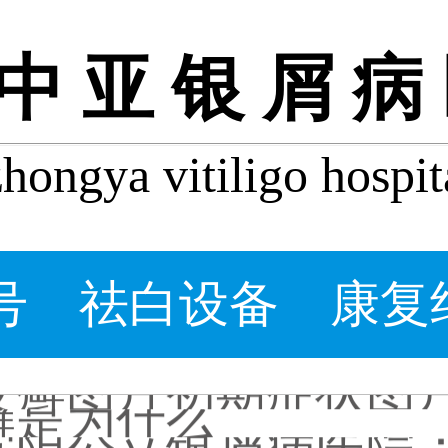
中亚银屑病
ongya vitiligo hospit
牛皮皮癣会自己好吗_
什么程度的银屑病要
牛皮癣患者能吃桃子吗
牛皮癣掉皮屑掉得多怎
号
祛白设备
康复
牛皮皮癣偏方-花椒和
沈阳银屑病炎症能吃
皮癣图片初期症状图
癣是为什么
沈阳公立银屑病医院
转移因子能治哪种皮