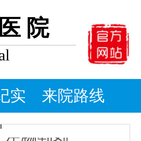
医院
al
牛皮癣
打生物制
_牛皮
么办_
纪实
来院路线
醋能治
什么消炎
片
：生物制剂
肤病