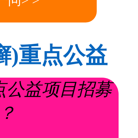
问> >
癣)重点公益
疗银屑病怎