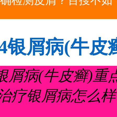
确检测皮屑？百搜不如一
24银屑病(牛皮
_磷酸二酯酶治