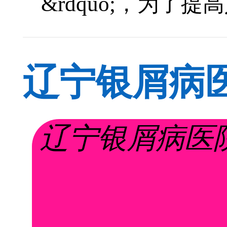
&rdquo;，为了提
辽宁银屑病
么治疗