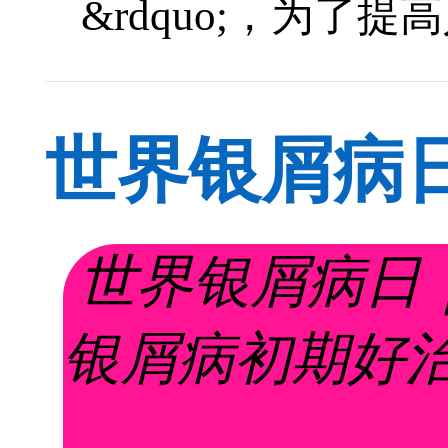
&rdquo;，为了提
世界银屑病
~头皮型银