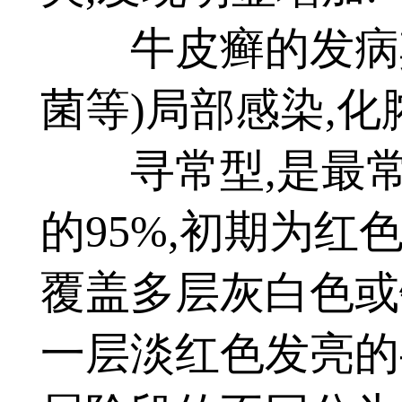
牛皮癣的发病其
菌等)局部感染,化
寻常型,是最常
的95%,初期为红
覆盖多层灰白色或
一层淡红色发亮的