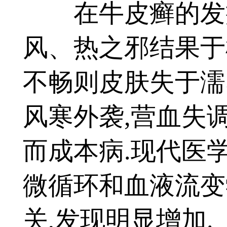
在牛皮癣的发病
风、热之邪结果于
不畅则皮肤失于濡
风寒外袭,营血失
而成本病.现代医
微循环和血液流变
关,发现明显增加.