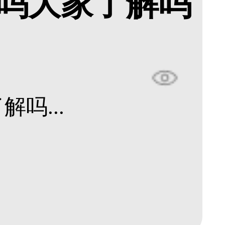
吗大家了解吗
吗...