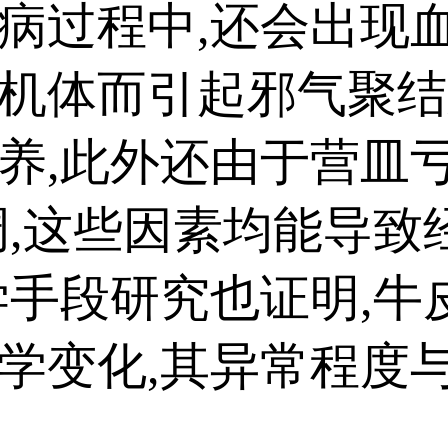
过程中,还会出现血
机体而引起邪气聚结
养,此外还由于营皿亏
调,这些因素均能导致
学手段研究也证明,牛
学变化,其异常程度