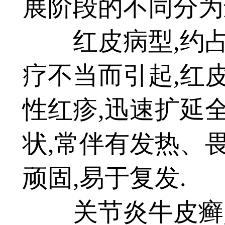
展阶段的不同分为
红皮病型,约占牛
疗不当而引起,红
性红疹,迅速扩延全
状,常伴有发热、
顽固,易于复发.
关节炎牛皮癣,本