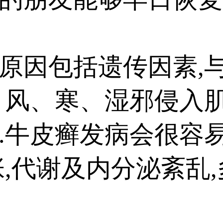
因包括遗传因素,与
、风、寒、湿邪侵入
.牛皮癣发病会很容
张,代谢及内分泌紊乱