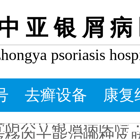
中亚银屑病
ongya psoriasis hospi
牛皮皮癣会自己好吗_
什么程度的银屑病要
牛皮癣患者能吃桃子吗
牛皮癣掉皮屑掉得多怎
牛皮皮癣偏方-花椒和
号
去癣设备
康复
沈阳银屑病炎症能吃
皮癣图片初期症状图
癣是为什么
沈阳公立银屑病医院
转移因子能治哪种皮