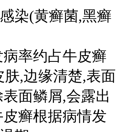
染(黄癣菌,黑癣
病率约占牛皮癣
皮肤,边缘清楚,表面
表面鳞屑,会露出
牛皮癣根据病情发