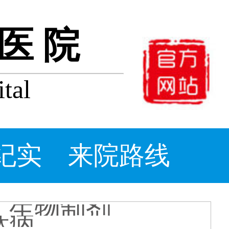
医院
tal
牛皮癣
打生物制
_牛皮
么办_
醋能治
纪实
来院路线
什么消炎
片
：生物制剂
肤病