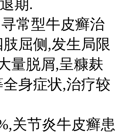
退期.
由寻常型牛皮癣治
肢屈侧,发生局限
大量脱屑,呈糠麸
全身症状,治疗较
,关节炎牛皮癣患