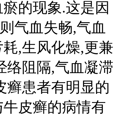
瘀的现象.这是因
则气血失畅,气血
耗,生风化燥,更兼
经络阻隔,气血凝滞
皮癣患者有明显的
与牛皮癣的病情有