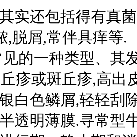
实还包括得有真菌感
脓,脱屑,常伴具痒等.
见的一种类型、其发
色丘疹或斑丘疹,高出
银白色鳞屑,轻轻刮除
半透明薄膜.寻常型