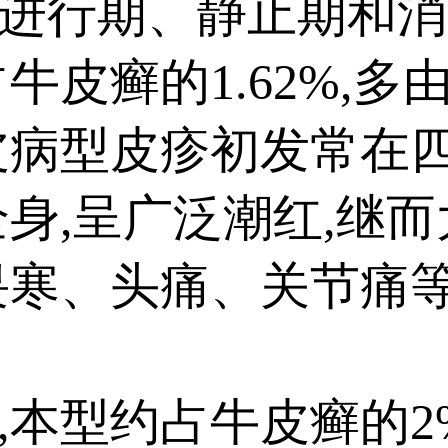
进行期、静止期和消
皮癣的1.62%,多
皮病型皮疹初发常在四
身,呈广泛潮红,继而
畏寒、头痛、关节痛等
型约占牛皮癣的2%